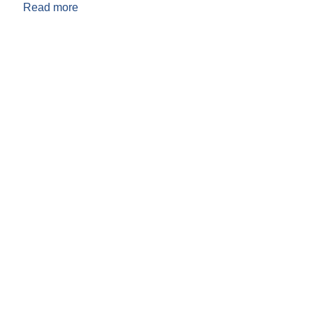
Read more
about २०८३/०८४ को संक्षिप्त बजेट अनुमानित आयको विव