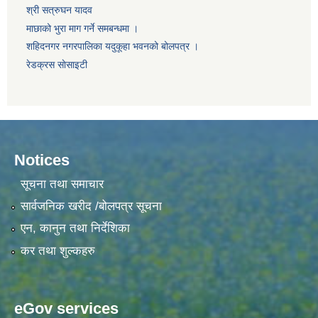
श्री सत्रुघन यादव
माछाको भुरा माग गर्ने समबन्धमा ।
शहिदनगर नगरपालिका यदुकूहा भवनको बोलपत्र ।
रेडक्रस साेसाइटी
Notices
सूचना तथा समाचार
सार्वजनिक खरीद /बोलपत्र सूचना
एन, कानुन तथा निर्देशिका
कर तथा शुल्कहरु
eGov services