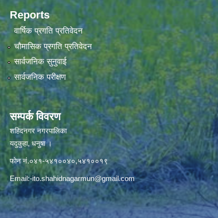
Reports
वार्षिक प्रगति प्रतिवेदन
चौमासिक प्रगति प्रतिवेदन
सार्वजनिक सुनुवाई
सार्वजनिक परीक्षण
सम्पर्क विवरण
शहिदनगर नगरपालिका
यदुकुहा, धनुषा ।
फाेन नं.०४१-५४१००४०,५४१००१९
Email:
-ito.shahidnagarmun@gmail.com