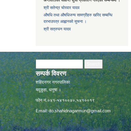
अन्तर्वाताको संक्षिप्त सुची प्रकाशन गरिएको सम्बन्धमा ।
श्री सतेन्द्र चोरवार यादव
औषधि तथा औषधिजन्य सामग्रीहरु खरिद सम्बन्धि
दरभाउपत्र आह्वानको सुचना ।
श्री सत्रुघन यादव
Search form
Search
सम्पर्क विवरण
शहिदनगर नगरपालिका
यदुकुहा, धनुषा ।
फाेन नं.०४१-५४१००४०,५४१००१९
Email:
-ito.shahidnagarmun@gmail.com